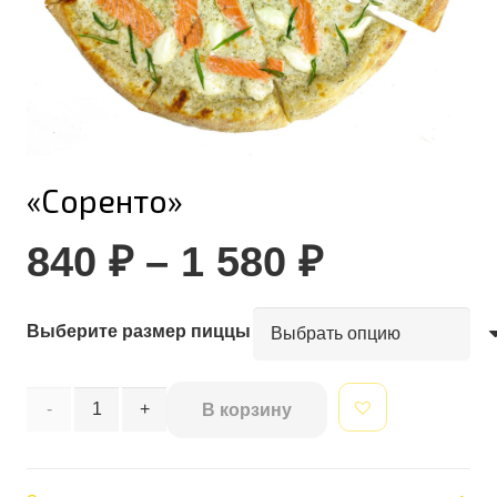
«Соренто»
Диапазо
840
₽
–
1 580
₽
цен:
840 ₽
Выберите размер пиццы
–
1
580 ₽
Количество
В корзину
товара
Alternative:
"Соренто"