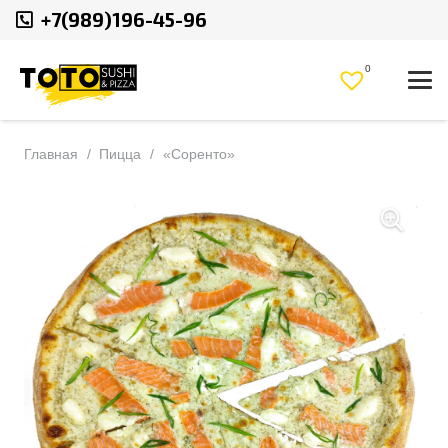
+7(989)196-45-96
0
Главная
/
Пицца
/
«Соренто»