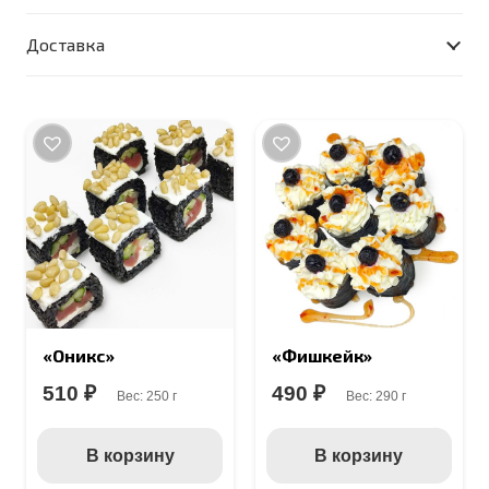
угрём
Доставка
«Оникс»
«Фишкейк»
510
₽
490
₽
Вес:
250 г
Вес:
290 г
В корзину
В корзину