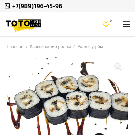
+7(989)196-45-96
0
Главная
/
Классические роллы
/
Ролл с угрём