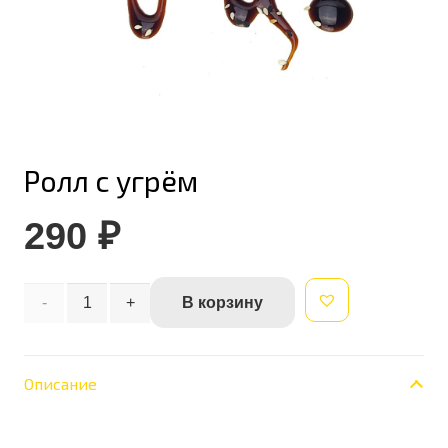
Ролл с угрём
290
₽
Количество
В корзину
Alternative:
товара
Ролл
Описание
с