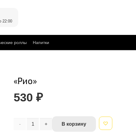
о 22:00
ческие роллы
Напитки
«Рио»
530
₽
Количество
В корзину
Alternative:
товара