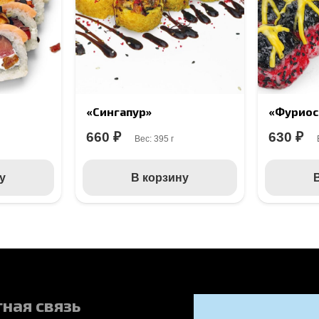
«Сингапур»
«Фуриос
660
₽
630
₽
Вес:
395 г
у
В корзину
ная связь