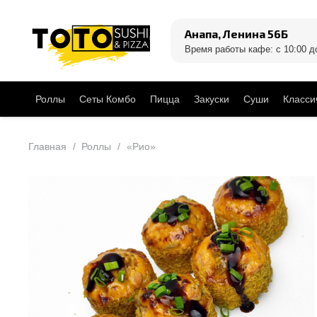
Анапа, Ленина 56Б
Время работы кафе: с 10:00 д
Роллы
Сеты Комбо
Пицца
Закуски
Суши
Класси
Главная
/
Роллы
/
«Рио»