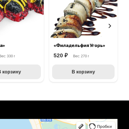
а»
«Филадельфия Угорь»
520
₽
Вес:
330 г
Вес:
270 г
В корзину
В корзину