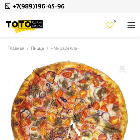
+7(989)196-45-96
0
Главная
/
Пицца
/
«Мирабелла»