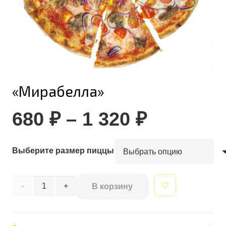
«Мирабелла»
Диапазо
680
₽
–
1 320
₽
цен:
680 ₽
Выберите размер пиццы
–
1
320 ₽
Количество
В корзину
товара
Alternative:
"Мирабелла"